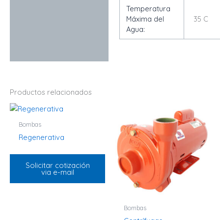
Temperatura
Máxima del
35 C
Agua:
Productos relacionados
Bombas
Regenerativa
Solicitar cotización
via e-mail
Bombas