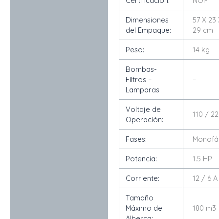
Certificación:
NOM
Dimensiones
57 X 23
del Empaque:
29 cm
Peso:
14 kg
Bombas-
Filtros –
–
Lamparas
Voltaje de
110 / 2
Operación:
Fases:
Monofá
Potencia:
1.5 HP
Corriente:
12 / 6 A
Tamaño
Máximo de
180 m3
Alberca: