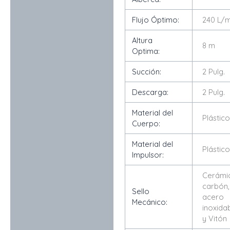
Flujo Óptimo:
240 L/m
Altura
8 m
Optima:
Succión:
2 Pulg.
Descarga:
2 Pulg.
Material del
Plástic
Cuerpo:
Material del
Plástic
Impulsor:
Cerámi
carbón,
Sello
acero
Mecánico:
inoxida
y Vitón