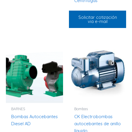
Centrífugas
Solicitar cotización
via e-mail
BARNES
Bombas
Bombas Autocebantes
CK Electrobombas
Diesel AD
autocebantes de anillo
líquido