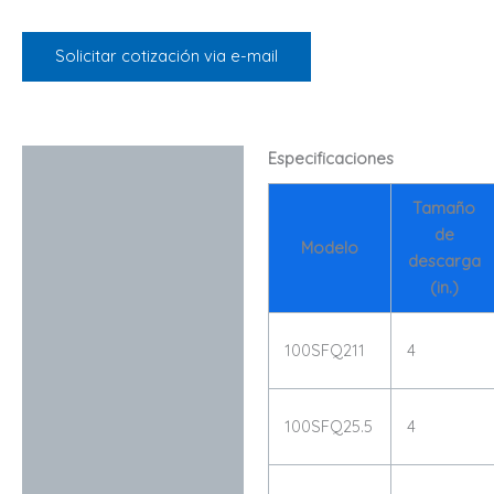
Solicitar cotización via e-mail
Especificaciones
Descripción
Tamaño
de
Modelo
descarga
(in.)
100SFQ211
4
100SFQ25.5
4