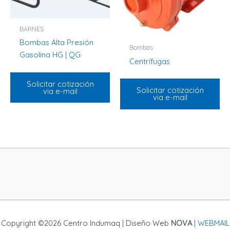
BARNES
Bombas Alta Presión
Bombas
Gasolina HG | QG
Centrífugas
Solicitar cotización
Solicitar cotización
via e-mail
via e-mail
Copyright ©2026 Centro Indumaq | Diseño Web
NOVA
|
WEBMAIL