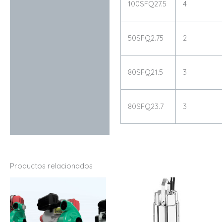
100SFQ27.5
4
50SFQ2.75
2
80SFQ21.5
3
80SFQ23.7
3
Productos relacionados