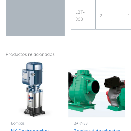
LBT-
2
1
800
Productos relacionados
Bombas
BARNES
MK Electrobombas
Bombas Autocebantes