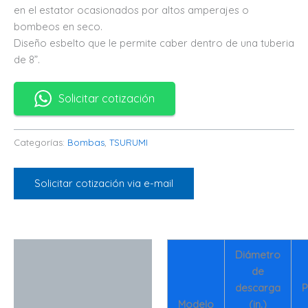
en el estator ocasionados por altos amperajes o
bombeos en seco.
Diseño esbelto que le permite caber dentro de una tuberia
de 8”.
Solicitar cotización
Categorías:
Bombas
,
TSURUMI
Solicitar cotización via e-mail
Descripción
Diámetro
de
descarga
P
Modelo
(in.)