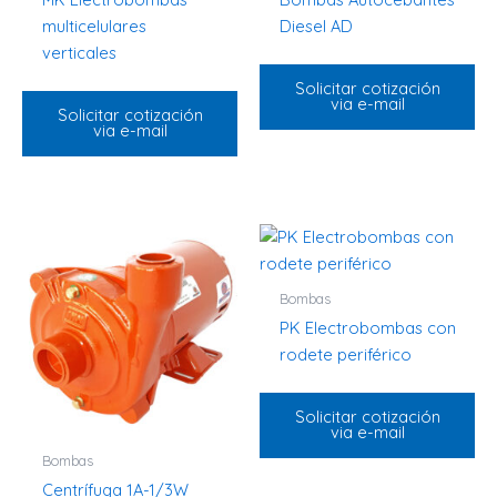
multicelulares
Diesel AD
verticales
Solicitar cotización
via e-mail
Solicitar cotización
via e-mail
Bombas
PK Electrobombas con
rodete periférico
Solicitar cotización
via e-mail
Bombas
Centrífuga 1A-1/3W