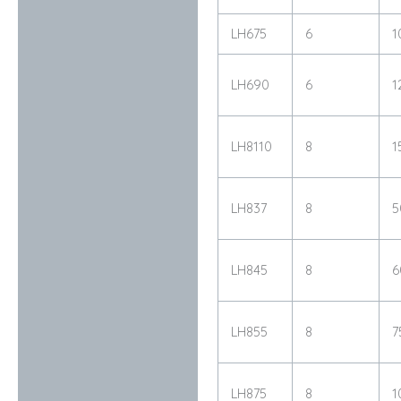
LH675
6
1
LH690
6
1
LH8110
8
1
LH837
8
5
LH845
8
6
LH855
8
7
LH875
8
1