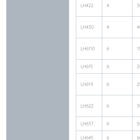
LH422
4
3
LH430
4
4
LH6110
6
1
LH615
6
2
LH619
6
2
LH622
6
3
LH637
6
5
LH645
6
6