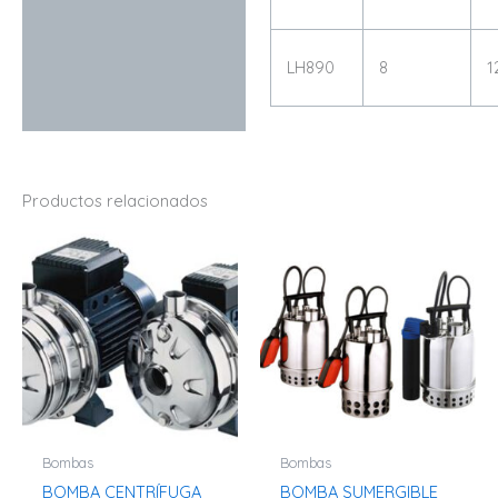
LH890
8
1
Productos relacionados
Bombas
Bombas
BOMBA CENTRÍFUGA
BOMBA SUMERGIBLE