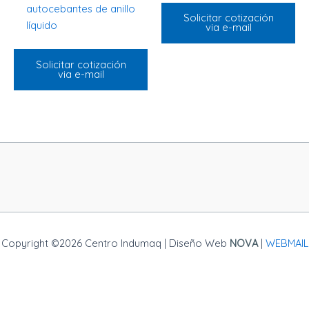
autocebantes de anillo
Solicitar cotización
líquido
via e-mail
Solicitar cotización
via e-mail
Copyright ©2026 Centro Indumaq | Diseño Web
NOVA
|
WEBMAIL