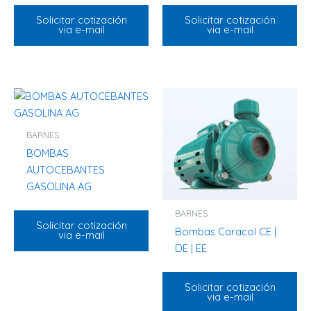
Solicitar cotización
Solicitar cotización
via e-mail
via e-mail
BARNES
BOMBAS
AUTOCEBANTES
GASOLINA AG
BARNES
Solicitar cotización
Bombas Caracol CE |
via e-mail
DE | EE
Solicitar cotización
via e-mail