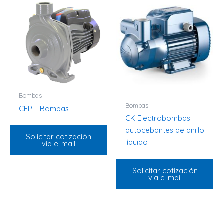
Bombas
Bombas
CEP – Bombas
CK Electrobombas
autocebantes de anillo
Solicitar cotización
líquido
via e-mail
Solicitar cotización
via e-mail