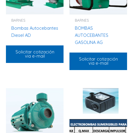
BARNES
BARNES
Bombas Autocebantes
BOMBAS
Diesel AD
AUTOCEBANTES
GASOLINA AG
Solicitar cotización
via e-mail
Solicitar cotización
via e-mail