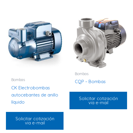
Bombas
Bombas
CQP – Bombas
CK Electrobombas
autocebantes de anillo
Solicitar cotización
líquido
via e-mail
Solicitar cotización
via e-mail