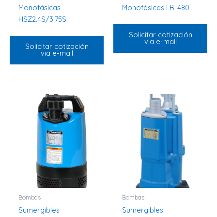
Monofásicas
Monofásicas LB-480
HSZ2.4S/3.75S
Solicitar cotización
via e-mail
Solicitar cotización
via e-mail
Bombas
Bombas
Sumergibles
Sumergibles