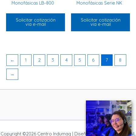
Monofásicas LB-800
Monofásicas Serie NK
Solicitar cotización
Solicitar cotización
via e-mail
via e-mail
←
1
2
3
4
5
6
7
8
→
Copyright ©2026 Centro Indumaq | Diseño Web
NOVA
|
WEBMAIL